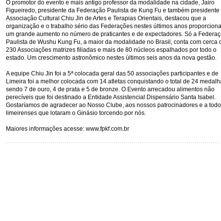
O promotor do evento e mais antigo professor da modalidade na cidade, Jairo
Figueiredo, presidente da Federação Paulista de Kung Fu e também presidente
Associação Cultural Chiu Jin de Artes e Terapias Orientais, destacou que a
organização e o trabalho sério das Federações nestes últimos anos proporcion
um grande aumento no número de praticantes e de expectadores. Só a Federa
Paulista de Wushu Kung Fu, a maior da modalidade no Brasil, conta com cerca 
230 Associações matrizes filiadas e mais de 80 núcleos espalhados por todo o
estado. Um crescimento astronômico nestes últimos seis anos da nova gestão.
A equipe Chiu Jin foi a 5ª colocada geral das 50 associações participantes e de
Limeira foi a melhor colocada com 14 atletas conquistando o total de 24 medalh
sendo 7 de ouro, 4 de prata e 5 de bronze. O Evento arrecadou alimentos não
perecíveis que foi destinado a Entidade Assistencial Dispensário Santa Isabel.
Gostaríamos de agradecer ao Nosso Clube, aos nossos patrocinadores e a todo
limeirenses que lotaram o Ginásio torcendo por nós.
Maiores informações acesse: www.fpkf.com.br