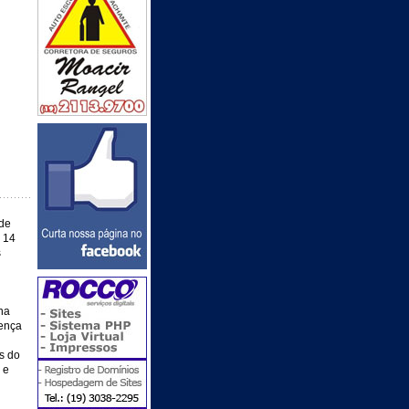
de
 14
s
na
ença
s do
 e