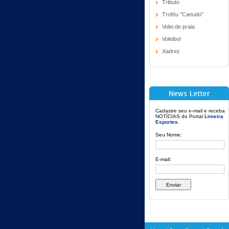
Tributo
Troféu "Canudo"
Volei de praia
Voleibol
Xadrez
Cadastre seu e-mail e receba
NOTÍCIAS do Portal
Limeira
Esportes
.
Seu Nome:
E-mail: