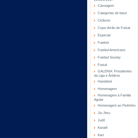
Canoagem
Categorias de base
Ciclismo
Copa Verão de Futsal
Especial
Futebol
Futebol Americano
Futebol Society
Futsal
GALERIA: Presidentes
da Liga e Árbitros
Handebol
Homenagem
Homenagem à Familia
Aguiar
Homenagem ao Pedrinho
Jiu-Jitsu
Judô
Karatê
Kart