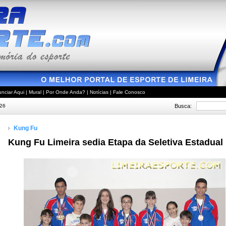
nciar Aqui
|
Mural
|
Por Onde Anda?
|
Notícias
|
Fale Conosco
Busca:
026
Kung Fu
Kung Fu Limeira sedia Etapa da Seletiva Estadual