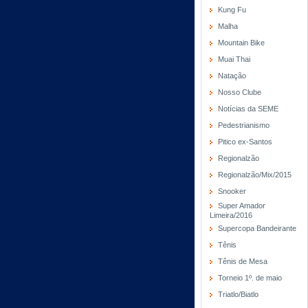
Kung Fu
Malha
Mountain Bike
Muai Thai
Natação
Nosso Clube
Notícias da SEME
Pedestrianismo
Pitico ex-Santos
Regionalzão
Regionalzão/Mix/2015
Snooker
Super Amador
Limeira/2016
Supercopa Bandeirante
Tênis
Tênis de Mesa
Torneio 1º. de maio
Triatlo/Biatlo