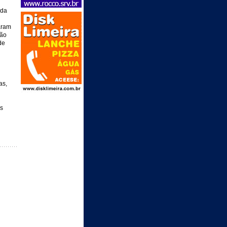
 da
aram
ção
de
as,
s