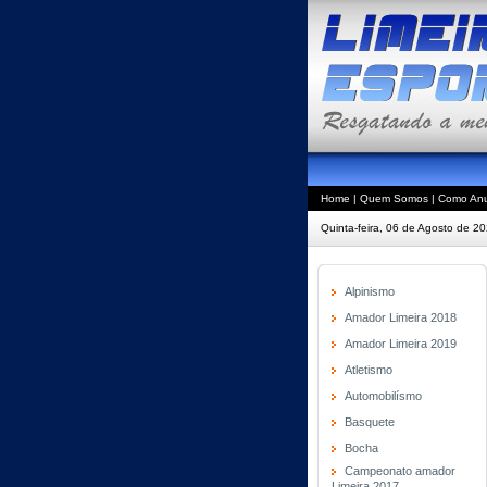
Home
|
Quem Somos
|
Como Anu
Quinta-feira, 06 de Agosto de 2
Alpinismo
Amador Limeira 2018
Amador Limeira 2019
Atletismo
Automobilísmo
Basquete
Bocha
Campeonato amador
Limeira 2017