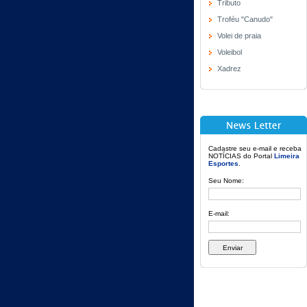
Tributo
Troféu "Canudo"
Volei de praia
Voleibol
Xadrez
Cadastre seu e-mail e receba
NOTÍCIAS do Portal
Limeira
Esportes
.
Seu Nome:
E-mail: