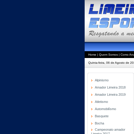
Home
|
Quem Somos
|
Como Anu
Quinta-feira, 06 de Agosto de 2
Alpinismo
Amador Limeira 2018
Amador Limeira 2019
Atletismo
Automobilísmo
Basquete
Bocha
Campeonato amador
Limeira 2017