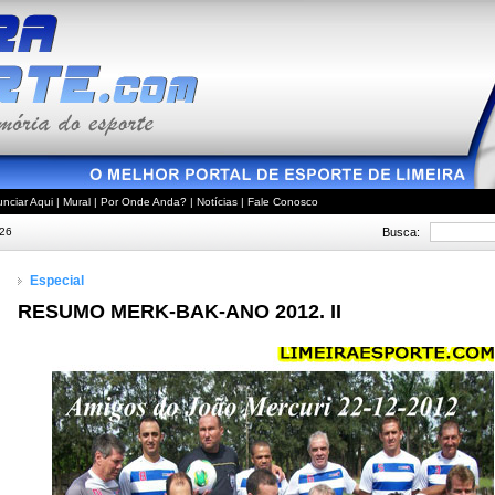
nciar Aqui
|
Mural
|
Por Onde Anda?
|
Notícias
|
Fale Conosco
Busca:
026
Especial
RESUMO MERK-BAK-ANO 2012. II