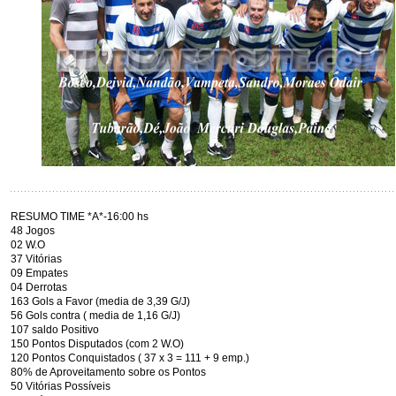
RESUMO TIME *A*-16:00 hs
48 Jogos
02 W.O
37 Vitórias
09 Empates
04 Derrotas
163 Gols a Favor (media de 3,39 G/J)
56 Gols contra ( media de 1,16 G/J)
107 saldo Positivo
150 Pontos Disputados (com 2 W.O)
120 Pontos Conquistados ( 37 x 3 = 111 + 9 emp.)
80% de Aproveitamento sobre os Pontos
50 Vitórias Possíveis