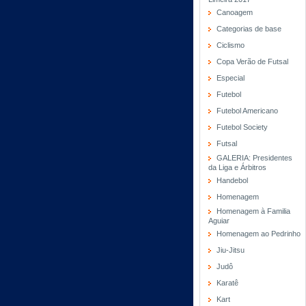
Canoagem
Categorias de base
Ciclismo
Copa Verão de Futsal
Especial
Futebol
Futebol Americano
Futebol Society
Futsal
GALERIA: Presidentes
da Liga e Árbitros
Handebol
Homenagem
Homenagem à Familia
Aguiar
Homenagem ao Pedrinho
Jiu-Jitsu
Judô
Karatê
Kart