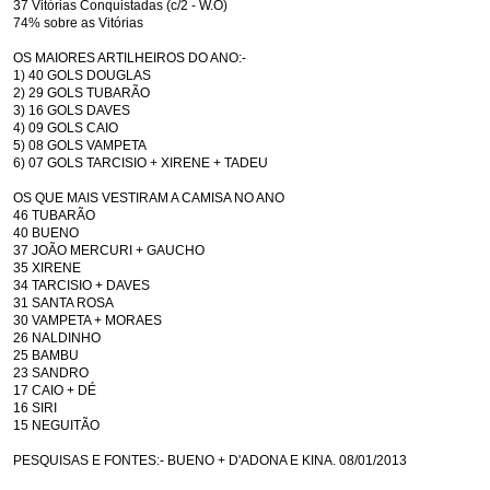
37 Vitórias Conquistadas (c/2 - W.O)
74% sobre as Vitórias
OS MAIORES ARTILHEIROS DO ANO:-
1) 40 GOLS DOUGLAS
2) 29 GOLS TUBARÃO
3) 16 GOLS DAVES
4) 09 GOLS CAIO
5) 08 GOLS VAMPETA
6) 07 GOLS TARCISIO + XIRENE + TADEU
OS QUE MAIS VESTIRAM A CAMISA NO ANO
46 TUBARÃO
40 BUENO
37 JOÃO MERCURI + GAUCHO
35 XIRENE
34 TARCISIO + DAVES
31 SANTA ROSA
30 VAMPETA + MORAES
26 NALDINHO
25 BAMBU
23 SANDRO
17 CAIO + DÉ
16 SIRI
15 NEGUITÃO
PESQUISAS E FONTES:- BUENO + D'ADONA E KINA. 08/01/2013