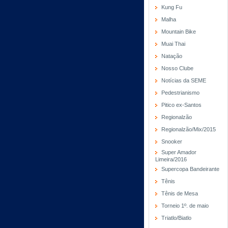
Kung Fu
Malha
Mountain Bike
Muai Thai
Natação
Nosso Clube
Notícias da SEME
Pedestrianismo
Pitico ex-Santos
Regionalzão
Regionalzão/Mix/2015
Snooker
Super Amador
Limeira/2016
Supercopa Bandeirante
Tênis
Tênis de Mesa
Torneio 1º. de maio
Triatlo/Biatlo