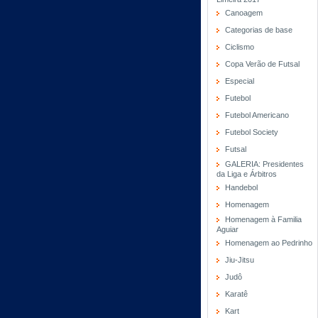
Canoagem
Categorias de base
Ciclismo
Copa Verão de Futsal
Especial
Futebol
Futebol Americano
Futebol Society
Futsal
GALERIA: Presidentes
da Liga e Árbitros
Handebol
Homenagem
Homenagem à Familia
Aguiar
Homenagem ao Pedrinho
Jiu-Jitsu
Judô
Karatê
Kart