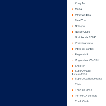
Kung Fu
Malha
Mountain Bike
Muai Thai
Natação
Nosso Clube
Notícias da SEME
Pedestrianismo
Pitico ex-Santos
Regionalzão
Regionalzão/Mix/2015
Snooker
Super Amador
Limeira/2016
Supercopa Bandeirante
Tênis
Tênis de Mesa
Torneio 1º. de maio
Triatlo/Biatlo