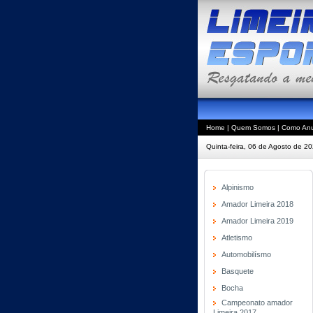
Home
|
Quem Somos
|
Como Anu
Quinta-feira, 06 de Agosto de 2
Alpinismo
Amador Limeira 2018
Amador Limeira 2019
Atletismo
Automobilísmo
Basquete
Bocha
Campeonato amador
Limeira 2017