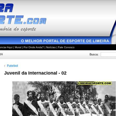
nciar Aqui
|
Mural
|
Por Onde Anda?
|
Notícias
|
Fale Conosco
Busca:
026
Futebol
Juvenil da Internacional - 02