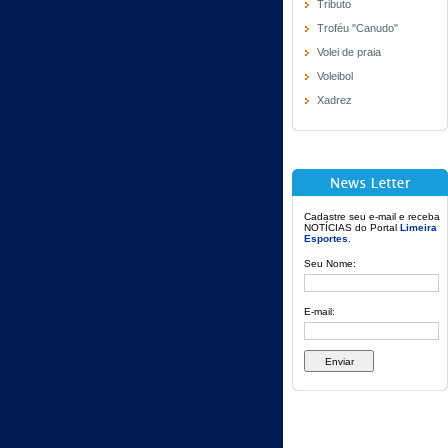
Tributo
Troféu "Canudo"
Volei de praia
Voleibol
Xadrez
Cadastre seu e-mail e receba
NOTÍCIAS do Portal
Limeira
Esportes
.
Seu Nome:
E-mail: