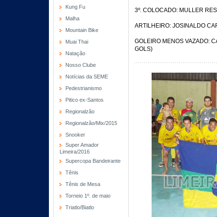
Kung Fu
3º. COLOCADO: MULLER RE
Malha
ARTILHEIRO: JOSINALDO CA
Mountain Bike
GOLEIRO MENOS VAZADO: CA
Muai Thai
GOLS)
Natação
Nosso Clube
Notícias da SEME
Pedestrianismo
Pitico ex-Santos
Regionalzão
Regionalzão/Mix/2015
Snooker
Super Amador
Limeira/2016
Supercopa Bandeirante
Tênis
Tênis de Mesa
Torneio 1º. de maio
Triatlo/Biatlo