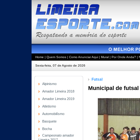
Home
|
Quem Somos
|
Como Anunciar Aqui
|
Mural
|
Por Onde Anda?
|
Sexta-feira, 07 de Agosto de 2026
Futsal
Alpinismo
Municipal de futsa
Amador Limeira 2018
Amador Limeira 2019
Atletismo
Automobilísmo
Basquete
Bocha
Campeonato amador
Limeira 2017