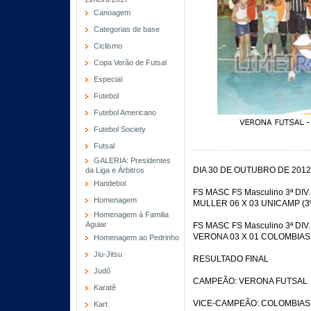
Canoagem
Categorias de base
Ciclismo
Copa Verão de Futsal
Especial
Futebol
Futebol Americano
Futebol Society
Futsal
GALERIA: Presidentes
DIA 30 DE OUTUBRO DE 2012-
da Liga e Árbitros
Handebol
FS MASC FS Masculino 3ª DIV.
Homenagem
MULLER 06 X 03 UNICAMP (3º 
Homenagem à Familia
Aguiar
FS MASC FS Masculino 3ª DIV.
VERONA 03 X 01 COLOMBIAS (1
Homenagem ao Pedrinho
Jiu-Jitsu
RESULTADO FINAL
Judô
CAMPEÃO: VERONA FUTSAL
Karatê
VICE-CAMPEÃO: COLOMBIAS
Kart