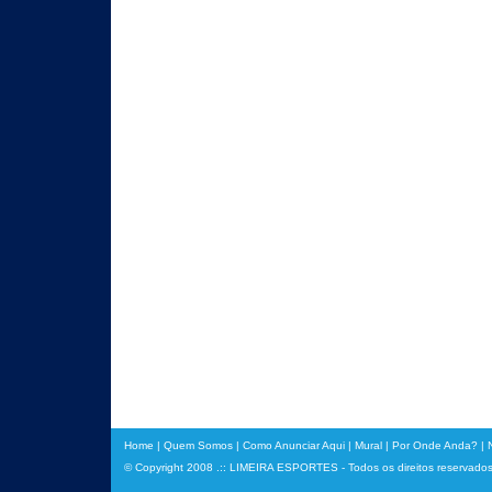
Home
|
Quem Somos
|
Como Anunciar Aqui
|
Mural
|
Por Onde Anda?
|
© Copyright 2008 .:: LIMEIRA ESPORTES - Todos os direitos reservado