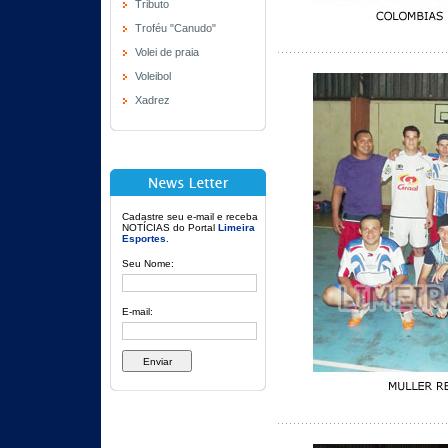
Tributo
Troféu "Canudo"
Volei de praia
Voleibol
Xadrez
Cadastre seu e-mail e receba
NOTÍCIAS do Portal
Limeira
Esportes
.
Seu Nome:
E-mail: