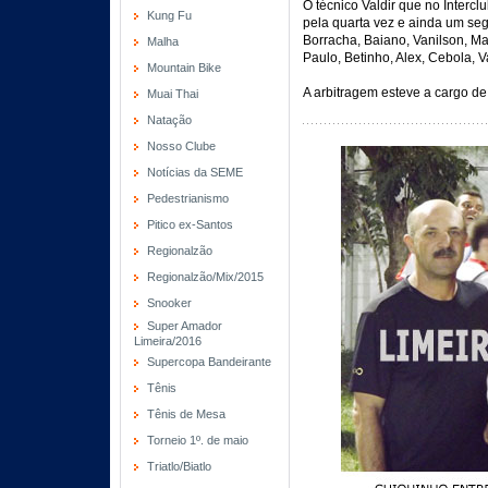
O técnico Valdir que no Intercl
Kung Fu
pela quarta vez e ainda um se
Borracha, Baiano, Vanilson, M
Malha
Paulo, Betinho, Alex, Cebola, 
Mountain Bike
A arbitragem esteve a cargo de 
Muai Thai
Natação
Nosso Clube
Notícias da SEME
Pedestrianismo
Pitico ex-Santos
Regionalzão
Regionalzão/Mix/2015
Snooker
Super Amador
Limeira/2016
Supercopa Bandeirante
Tênis
Tênis de Mesa
Torneio 1º. de maio
Triatlo/Biatlo