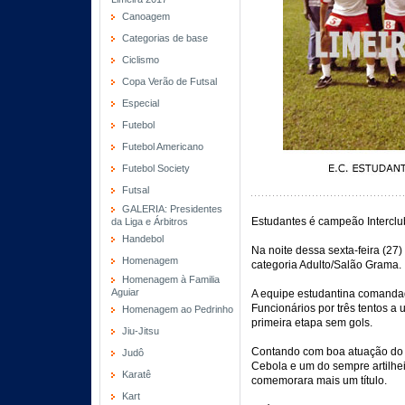
Canoagem
Categorias de base
Ciclismo
Copa Verão de Futsal
Especial
Futebol
Futebol Americano
Futebol Society
Futsal
GALERIA: Presidentes
Estudantes é campeão Interclu
da Liga e Árbitros
Handebol
Na noite dessa sexta-feira (27)
Homenagem
categoria Adulto/Salão Grama.
Homenagem à Familia
Aguiar
A equipe estudantina comandad
Funcionários por três tentos a
Homenagem ao Pedrinho
primeira etapa sem gols.
Jiu-Jitsu
Contando com boa atuação do g
Judô
Cebola e um do sempre artilhe
Karatê
comemorara mais um título.
Kart