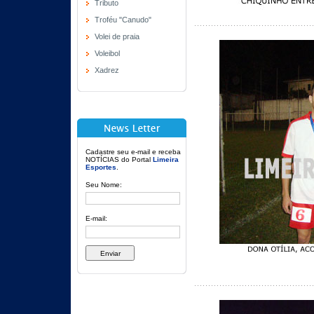
Tributo
Troféu "Canudo"
Volei de praia
Voleibol
Xadrez
Cadastre seu e-mail e receba
NOTÍCIAS do Portal
Limeira
Esportes
.
Seu Nome:
E-mail: