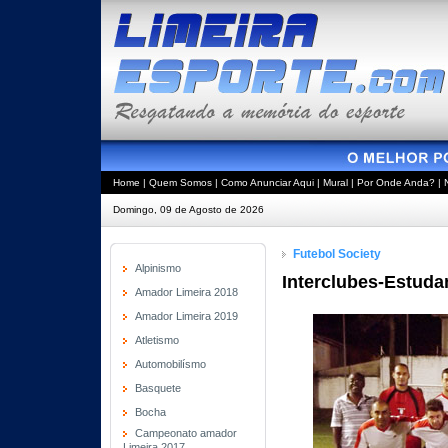
Home
|
Quem Somos
|
Como Anunciar Aqui
|
Mural
|
Por Onde Anda?
|
Domingo, 09 de Agosto de 2026
Futebol Society
Alpinismo
Interclubes-Estuda
Amador Limeira 2018
Amador Limeira 2019
Atletismo
Automobilísmo
Basquete
Bocha
Campeonato amador
Limeira 2017