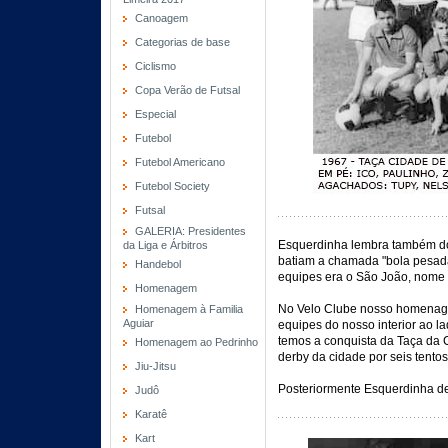
Canoagem
Categorias de base
Ciclismo
Copa Verão de Futsal
Especial
Futebol
Futebol Americano
Futebol Society
Futsal
GALERIA: Presidentes
Esquerdinha lembra também do
da Liga e Árbitros
batiam a chamada "bola pesada
Handebol
equipes era o São João, nome 
Homenagem
No Velo Clube nosso homena
Homenagem à Familia
Aguiar
equipes do nosso interior ao la
temos a conquista da Taça da C
Homenagem ao Pedrinho
derby da cidade por seis tentos
Jiu-Jitsu
Posteriormente Esquerdinha de
Judô
Karatê
Kart