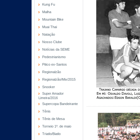
Kung Fu
Malha
Mountain Bike
Muai Thai
Natação
Nosso Clube
Notícias da SEME
Pedestrianismo
Pitico ex-Santos
Regionalzão
Regionalzão/Mix/2015
Snooker
Super Amador
Limeira/2016
Supercopa Bandeirante
Tênis
Tênis de Mesa
Torneio 1º. de maio
Triatlo/Biatlo