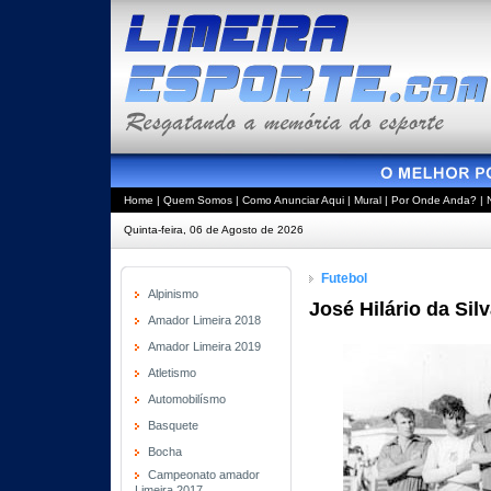
Home
|
Quem Somos
|
Como Anunciar Aqui
|
Mural
|
Por Onde Anda?
|
Quinta-feira, 06 de Agosto de 2026
Futebol
Alpinismo
José Hilário da Sil
Amador Limeira 2018
Amador Limeira 2019
Atletismo
Automobilísmo
Basquete
Bocha
Campeonato amador
Limeira 2017