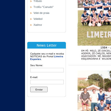
Tributo
Troféu "Canudo"
Volei de praia
Voleibol
Xadrez
Cadastre seu e-mail e receba
NOTÍCIAS do Portal
Limeira
Esportes
.
Seu Nome:
E-mail: