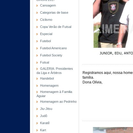
Canoagem
Categorias de base
Ciclismo
Copa Verão de Futsal
Especial
Futebol
Futebol Americano
Futebol Society
Futsal
GALERIA: Presidentes
Registramos aqui, nossa home
da Liga e Árbitros
família.
Handebol
Dona Olívia,
Homenagem
Homenagem à Familia
Aguiar
Homenagem ao Pedrinho
Jiu-Jitsu
Judô
Karatê
Kart