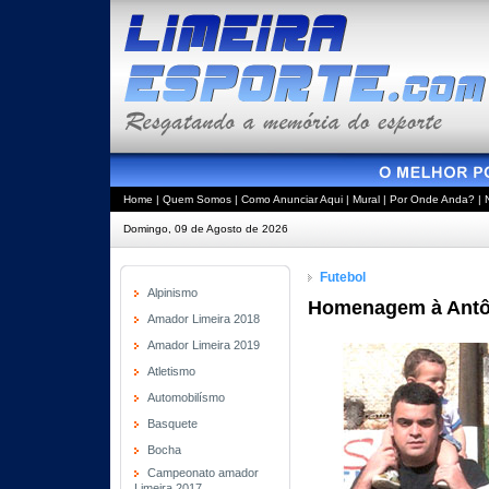
Home
|
Quem Somos
|
Como Anunciar Aqui
|
Mural
|
Por Onde Anda?
|
Domingo, 09 de Agosto de 2026
Futebol
Alpinismo
Homenagem à Antôn
Amador Limeira 2018
Amador Limeira 2019
Atletismo
Automobilísmo
Basquete
Bocha
Campeonato amador
Limeira 2017