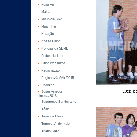
Kung Fu
Malha
Mountain Bike
Muai Thai
Natação
Nosso Clube
Notícias da SEME
Pedestrianismo
Pitico ex-Santos
Regionalzão
Regionalzão/Mix/2015
Snooker
Super Amador
Limeira/2016
Supercopa Bandeirante
Tênis
Tênis de Mesa
Torneio 1º. de maio
Triatlo/Biatlo