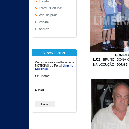
Tributo
Troféu "Canudo"
Volei de praia
Voleibol
Xadrez
Cadastre seu e-mail e receba
NOTÍCIAS do Portal
Limeira
Esportes
.
Seu Nome:
E-mail: