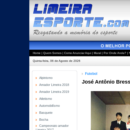
Home
|
Quem Somos
|
Como Anunciar Aqui
|
Mural
|
Por Onde Anda?
|
Quinta-feira, 06 de Agosto de 2026
Futebol
Alpinismo
José Antônio Bress
Amador Limeira 2018
Amador Limeira 2019
Atletismo
Automobilísmo
Basquete
Bocha
Campeonato amador
Limeira 2017