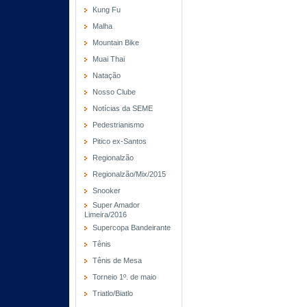
Kung Fu
Malha
Mountain Bike
Muai Thai
Natação
Nosso Clube
Notícias da SEME
Pedestrianismo
Pitico ex-Santos
Regionalzão
Regionalzão/Mix/2015
Snooker
Super Amador
Limeira/2016
Supercopa Bandeirante
Tênis
Tênis de Mesa
Torneio 1º. de maio
Triatlo/Biatlo