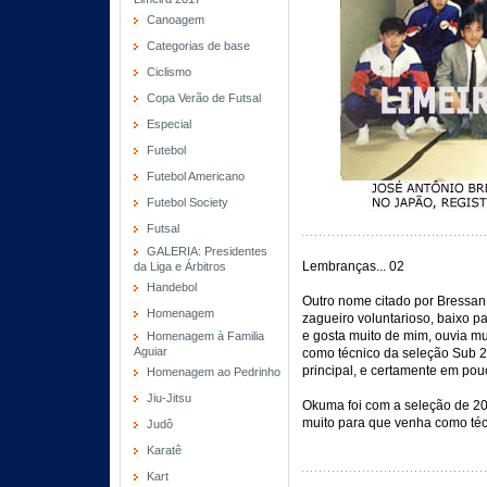
Canoagem
Categorias de base
Ciclismo
Copa Verão de Futsal
Especial
Futebol
Futebol Americano
Futebol Society
Futsal
GALERIA: Presidentes
Lembranças... 02
da Liga e Árbitros
Handebol
Outro nome citado por Bressa
Homenagem
zagueiro voluntarioso, baixo p
e gosta muito de mim, ouvia mu
Homenagem à Familia
Aguiar
como técnico da seleção Sub 20
principal, e certamente em pou
Homenagem ao Pedrinho
Jiu-Jitsu
Okuma foi com a seleção de 2010
muito para que venha como téc
Judô
Karatê
Kart