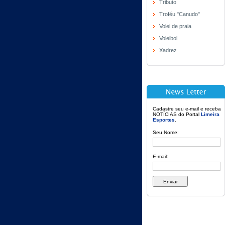
Tributo
Troféu "Canudo"
Volei de praia
Voleibol
Xadrez
Cadastre seu e-mail e receba
NOTÍCIAS do Portal
Limeira
Esportes
.
Seu Nome:
E-mail: