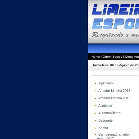
Home
|
Quem Somos
|
Como Anu
Quinta-feira, 06 de Agosto de 2
Alpinismo
Amador Limeira 2018
Amador Limeira 2019
Atletismo
Automobilísmo
Basquete
Bocha
Campeonato amador
Limeira 2017