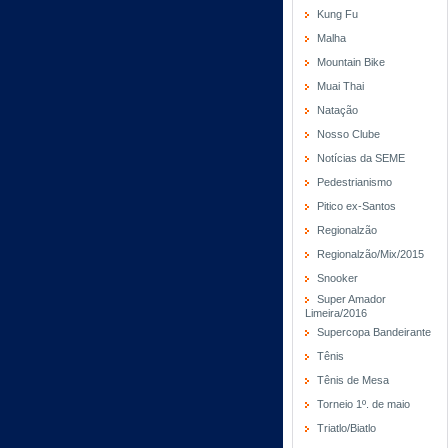
Kung Fu
Malha
Mountain Bike
Muai Thai
Natação
Nosso Clube
Notícias da SEME
Pedestrianismo
Pitico ex-Santos
Regionalzão
Regionalzão/Mix/2015
Snooker
Super Amador
Limeira/2016
Supercopa Bandeirante
Tênis
Tênis de Mesa
Torneio 1º. de maio
Triatlo/Biatlo