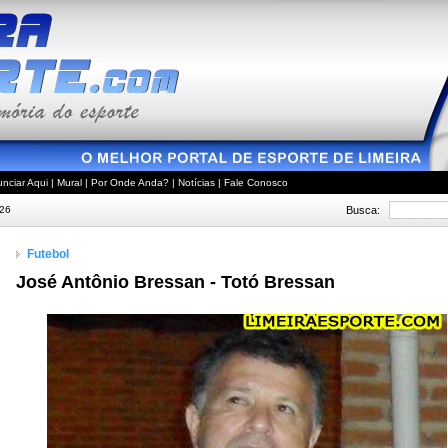
nciar Aqui
|
Mural
|
Por Onde Anda?
|
Notícias
|
Fale Conosco
Busca:
026
Futebol
José Antônio Bressan - Totó Bressan