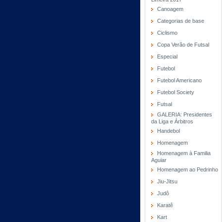
Canoagem
Categorias de base
Ciclismo
Copa Verão de Futsal
Especial
Futebol
Futebol Americano
Futebol Society
Futsal
GALERIA: Presidentes
da Liga e Árbitros
Handebol
Homenagem
Homenagem à Familia
Aguiar
Homenagem ao Pedrinho
Jiu-Jitsu
Judô
Karatê
Kart