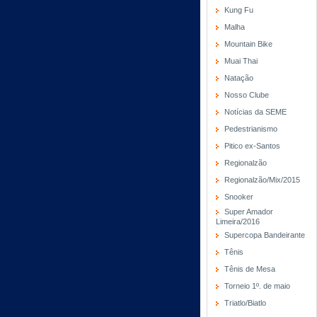
Kung Fu
Malha
Mountain Bike
Muai Thai
Natação
Nosso Clube
Notícias da SEME
Pedestrianismo
Pitico ex-Santos
Regionalzão
Regionalzão/Mix/2015
Snooker
Super Amador
Limeira/2016
Supercopa Bandeirante
Tênis
Tênis de Mesa
Torneio 1º. de maio
Triatlo/Biatlo