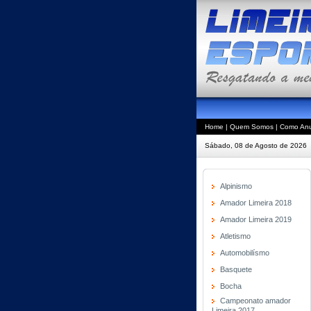
Home
|
Quem Somos
|
Como Anu
Sábado, 08 de Agosto de 2026
Alpinismo
Amador Limeira 2018
Amador Limeira 2019
Atletismo
Automobilísmo
Basquete
Bocha
Campeonato amador
Limeira 2017