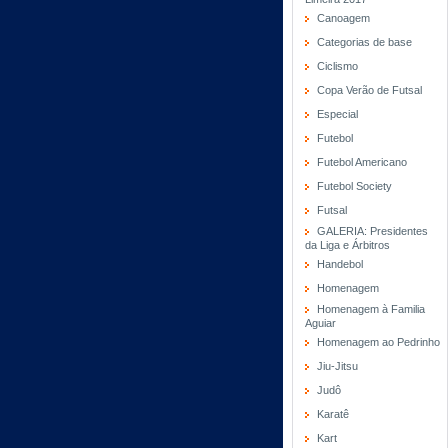
Canoagem
Categorias de base
Ciclismo
Copa Verão de Futsal
Especial
Futebol
Futebol Americano
Futebol Society
Futsal
GALERIA: Presidentes
da Liga e Árbitros
Handebol
Homenagem
Homenagem à Familia
Aguiar
Homenagem ao Pedrinho
Jiu-Jitsu
Judô
Karatê
Kart