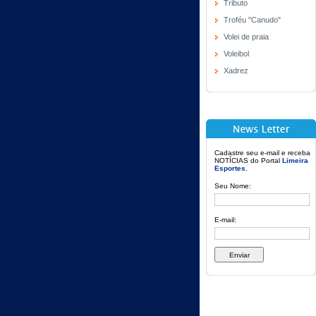
Tributo
Troféu "Canudo"
Volei de praia
Voleibol
Xadrez
Cadastre seu e-mail e receba
NOTÍCIAS do Portal
Limeira
Esportes
.
Seu Nome:
E-mail: