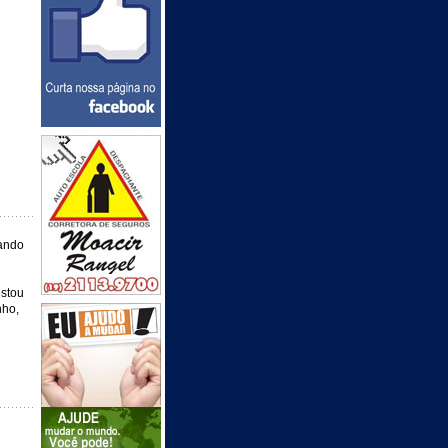
uando
istou
nho,