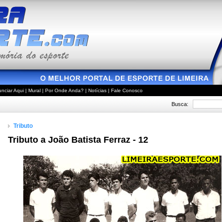
nciar Aqui
|
Mural
|
Por Onde Anda?
|
Notícias
|
Fale Conosco
Busca:
Tributo
Tributo a João Batista Ferraz - 12