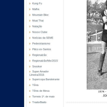
Kung Fu
Malha
Mountain Bike
Muai Thai
Natação
Nosso Clube
Notícias da SEME
Pedestrianismo
Pitico ex-Santos
Regionalzão
Regionalzão/Mix/2015
Snooker
Super Amador
Limeira/2016
Supercopa Bandeirante
Tênis
Tênis de Mesa
Torneio 1º. de maio
Triatlo/Biatlo