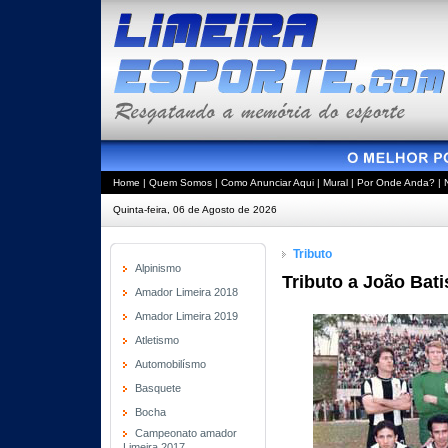
Home
|
Quem Somos
|
Como Anunciar Aqui
|
Mural
|
Por Onde Anda?
|
Quinta-feira, 06 de Agosto de 2026
Tributo
Alpinismo
Tributo a João Batis
Amador Limeira 2018
Amador Limeira 2019
Atletismo
Automobilísmo
Basquete
Bocha
Campeonato amador
Limeira 2017