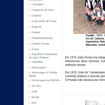
Canoagem
Categorias de base
Ciclismo
Copa Verão de Futsal
Especial
Futebol
Futebol Americano
Futebol Society
Futsal
GALERIA: Presidentes
Em 1975 João Ferraz era inte
da Liga e Árbitros
limeirenses: Beto, Sormani, Jo
Handebol
artilheiro Nestor.
Homenagem
Em 1976, João foi "comandado" p
Homenagem à Familia
Aguiar
Limeirão (lotado) e vencido pela
O Pradão não deixava por meno
Homenagem ao Pedrinho
Jiu-Jitsu
Judô
Karatê
Kart