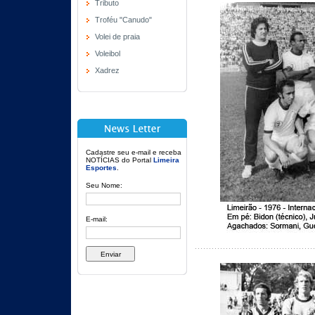
Tributo
Troféu "Canudo"
Volei de praia
Voleibol
Xadrez
Cadastre seu e-mail e receba
NOTÍCIAS do Portal
Limeira
Esportes
.
Seu Nome:
E-mail: