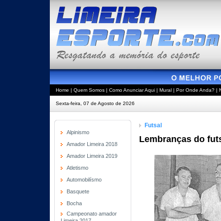
Home
|
Quem Somos
|
Como Anunciar Aqui
|
Mural
|
Por Onde Anda?
|
Sexta-feira, 07 de Agosto de 2026
Futsal
Alpinismo
Lembranças do futs
Amador Limeira 2018
Amador Limeira 2019
Atletismo
Automobilísmo
Basquete
Bocha
Campeonato amador
Limeira 2017