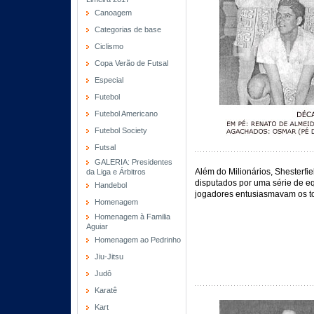
Canoagem
Categorias de base
Ciclismo
Copa Verão de Futsal
Especial
Futebol
Futebol Americano
Futebol Society
Futsal
GALERIA: Presidentes
Além do Milionários, Shesterfi
da Liga e Árbitros
disputados por uma série de e
Handebol
jogadores entusiasmavam os t
Homenagem
Homenagem à Familia
Aguiar
Homenagem ao Pedrinho
Jiu-Jitsu
Judô
Karatê
Kart