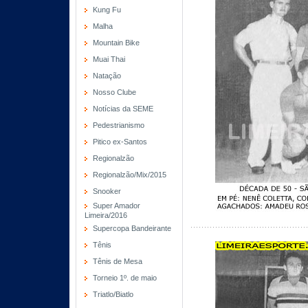
Kung Fu
Malha
Mountain Bike
Muai Thai
Natação
Nosso Clube
Notícias da SEME
Pedestrianismo
Pitico ex-Santos
Regionalzão
Regionalzão/Mix/2015
Snooker
Super Amador
Limeira/2016
Supercopa Bandeirante
Tênis
Tênis de Mesa
Torneio 1º. de maio
Triatlo/Biatlo