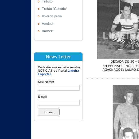
Tributo
Troféu "Canudo"
Volei de praia
Voleibol
Xadrez
Cadastre seu e-mail e receba
NOTÍCIAS do Portal
Limeira
Esportes
.
Seu Nome:
E-mail: