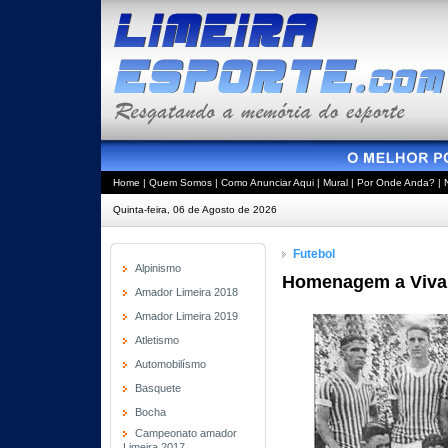
Home
|
Quem Somos
|
Como Anunciar Aqui
|
Mural
|
Por Onde Anda?
|
Quinta-feira, 06 de Agosto de 2026
Futebol
Alpinismo
Homenagem a Vivald
Amador Limeira 2018
Amador Limeira 2019
Atletismo
Automobilísmo
Basquete
Bocha
Campeonato amador
Limeira 2017