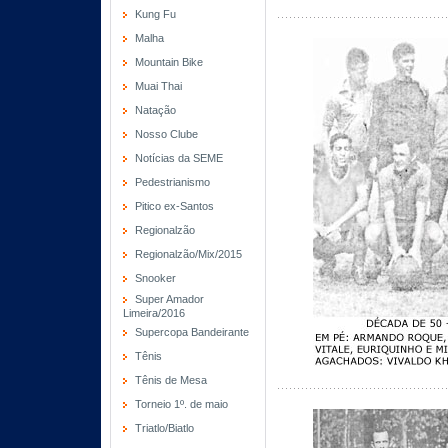
Kung Fu
Malha
Mountain Bike
Muai Thai
Natação
Nosso Clube
Notícias da SEME
Pedestrianismo
Pitico ex-Santos
Regionalzão
Regionalzão/Mix/2015
Snooker
Super Amador
Limeira/2016
Supercopa Bandeirante
Tênis
Tênis de Mesa
Torneio 1º. de maio
Triatlo/Biatlo