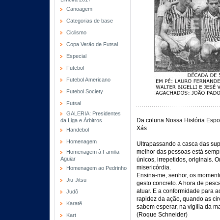
Canoagem
Categorias de base
Ciclismo
Copa Verão de Futsal
Especial
Futebol
Futebol Americano
Futebol Society
Futsal
GALERIA: Presidentes
Da coluna Nossa História Espor
da Liga e Árbitros
Xás
Handebol
Homenagem
Ultrapassando a casca das supe
melhor das pessoas está sempre
Homenagem à Familia
Aguiar
únicos, irrepetidos, originais.
misericórdia.
Homenagem ao Pedrinho
Ensina-me, senhor, os momento
Jiu-Jitsu
gesto concreto. A hora de pesca
atuar. E a conformidade para a
Judô
rapidez da ação, quando as cir
Karatê
sabem esperar, na vigília da m
(Roque Schneider)
Kart