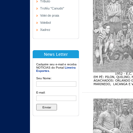
Tributo
Troféu "Canudo"
Volei de praia
Voleibol
Xadrez
Cadastre seu e-mail e receba
NOTÍCIAS do Portal
Limeira
Esportes
.
Seu Nome:
E-mail: