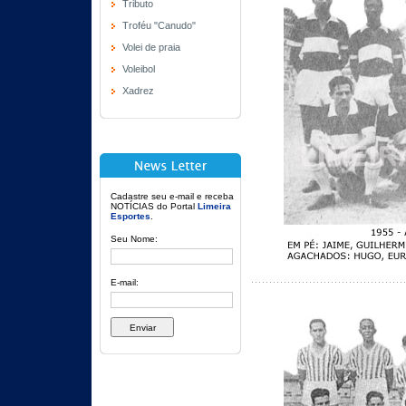
Tributo
Troféu "Canudo"
Volei de praia
Voleibol
Xadrez
Cadastre seu e-mail e receba
NOTÍCIAS do Portal
Limeira
Esportes
.
Seu Nome:
E-mail: