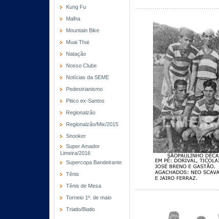
Kung Fu
Malha
Mountain Bike
Muai Thai
Natação
Nosso Clube
Notícias da SEME
Pedestrianismo
Pitico ex-Santos
Regionalzão
Regionalzão/Mix/2015
Snooker
Super Amador
Limeira/2016
Supercopa Bandeirante
Tênis
Tênis de Mesa
Torneio 1º. de maio
Triatlo/Biatlo