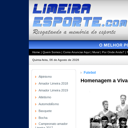
Home
|
Quem Somos
|
Como Anunciar Aqui
|
Mural
|
Por Onde Anda?
|
Quinta-feira, 06 de Agosto de 2026
Futebol
Alpinismo
Homenagem a Vivald
Amador Limeira 2018
Amador Limeira 2019
Atletismo
Automobilísmo
Basquete
Bocha
Campeonato amador
Limeira 2017