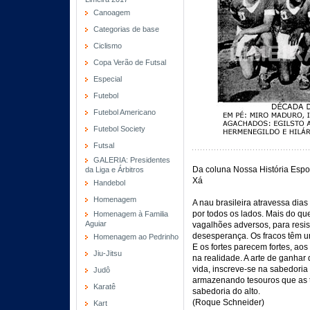
Canoagem
Categorias de base
Ciclismo
Copa Verão de Futsal
Especial
Futebol
Futebol Americano
Futebol Society
Futsal
GALERIA: Presidentes
Da coluna Nossa História Espor
da Liga e Árbitros
Xá
Handebol
Homenagem
A nau brasileira atravessa dias
por todos os lados. Mais do qu
Homenagem à Familia
Aguiar
vagalhões adversos, para resi
desesperança. Os fracos têm um
Homenagem ao Pedrinho
E os fortes parecem fortes, ao
Jiu-Jitsu
na realidade. A arte de ganhar 
vida, inscreve-se na sabedoria 
Judô
armazenando tesouros que as 
Karatê
sabedoria do alto.
(Roque Schneider)
Kart