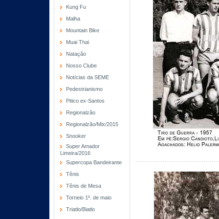
Kung Fu
Malha
Mountain Bike
Muai Thai
Natação
Nosso Clube
Notícias da SEME
Pedestrianismo
Pitico ex-Santos
Regionalzão
Regionalzão/Mix/2015
Snooker
Super Amador
Limeira/2016
Supercopa Bandeirante
Tênis
Tênis de Mesa
Torneio 1º. de maio
Triatlo/Biatlo