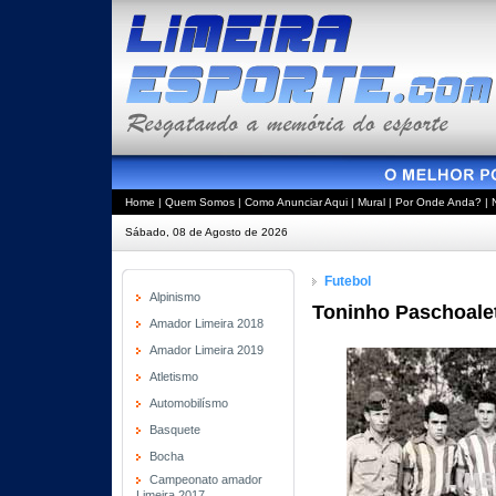
Home
|
Quem Somos
|
Como Anunciar Aqui
|
Mural
|
Por Onde Anda?
|
Sábado, 08 de Agosto de 2026
Futebol
Alpinismo
Toninho Paschoalet
Amador Limeira 2018
Amador Limeira 2019
Atletismo
Automobilísmo
Basquete
Bocha
Campeonato amador
Limeira 2017