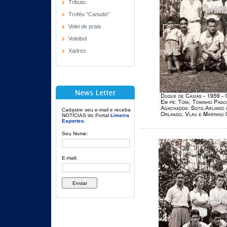
Tributo
Troféu "Canudo"
Volei de praia
Voleibol
Xadrez
Cadastre seu e-mail e receba
NOTÍCIAS do Portal
Limeira
Esportes
.
Seu Nome:
E-mail: