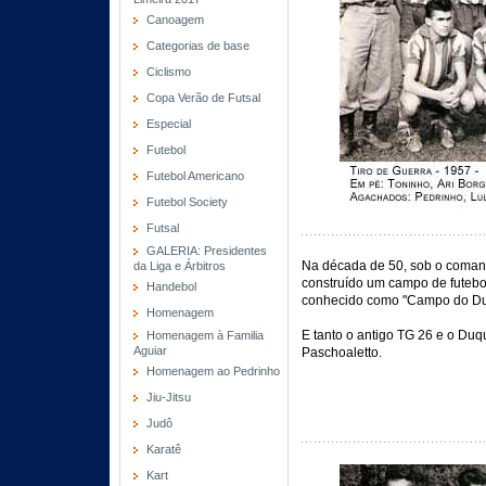
Canoagem
Categorias de base
Ciclismo
Copa Verão de Futsal
Especial
Futebol
Futebol Americano
Futebol Society
Futsal
GALERIA: Presidentes
Na década de 50, sob o comand
da Liga e Árbitros
construído um campo de futebol
Handebol
conhecido como "Campo do Du
Homenagem
E tanto o antigo TG 26 e o Duq
Homenagem à Familia
Aguiar
Paschoaletto.
Homenagem ao Pedrinho
Jiu-Jitsu
Judô
Karatê
Kart