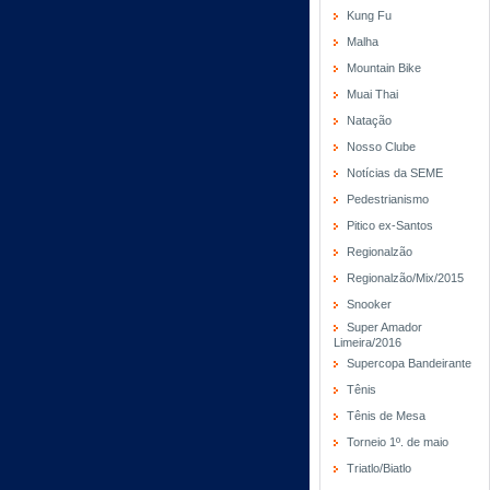
Kung Fu
Malha
Mountain Bike
Muai Thai
Natação
Nosso Clube
Notícias da SEME
Pedestrianismo
Pitico ex-Santos
Regionalzão
Regionalzão/Mix/2015
Snooker
Super Amador
Limeira/2016
Supercopa Bandeirante
Tênis
Tênis de Mesa
Torneio 1º. de maio
Triatlo/Biatlo