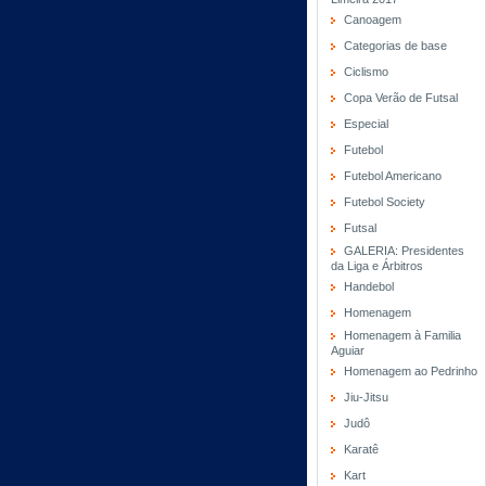
Canoagem
Categorias de base
Ciclismo
Copa Verão de Futsal
Especial
Futebol
Futebol Americano
Futebol Society
Futsal
GALERIA: Presidentes
da Liga e Árbitros
Handebol
Homenagem
Homenagem à Familia
Aguiar
Homenagem ao Pedrinho
Jiu-Jitsu
Judô
Karatê
Kart