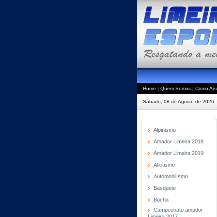
Home
|
Quem Somos
|
Como Anu
Sábado, 08 de Agosto de 2026
Alpinismo
Amador Limeira 2018
Amador Limeira 2019
Atletismo
Automobilísmo
Basquete
Bocha
Campeonato amador
Limeira 2017