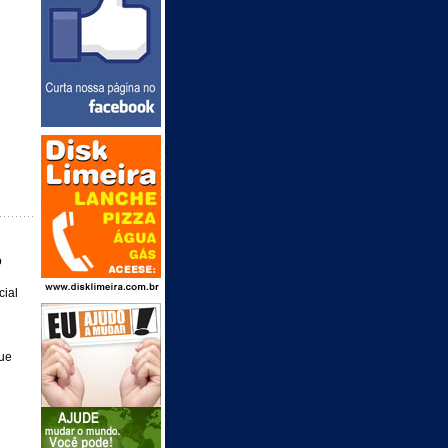
o
cial
que