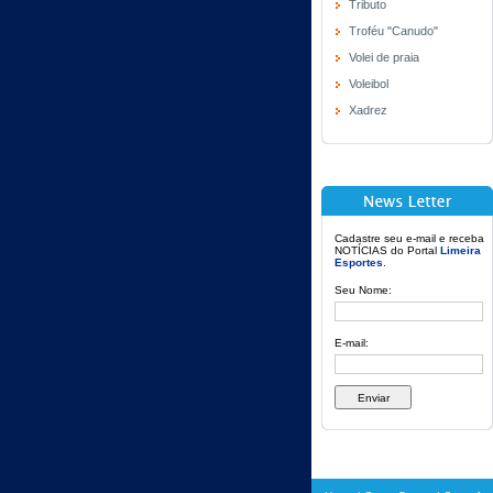
Tributo
Troféu "Canudo"
Volei de praia
Voleibol
Xadrez
Cadastre seu e-mail e receba
NOTÍCIAS do Portal
Limeira
Esportes
.
Seu Nome:
E-mail: