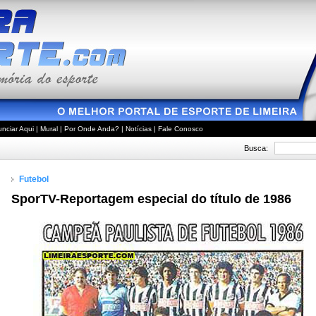
nciar Aqui
|
Mural
|
Por Onde Anda?
|
Notícias
|
Fale Conosco
Busca:
Futebol
SporTV-Reportagem especial do título de 1986