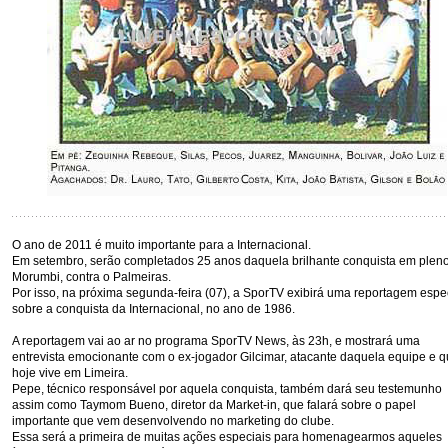
O ano de 2011 é muito importante para a Internacional.
Em setembro, serão completados 25 anos daquela brilhante conquista em plen
Morumbi, contra o Palmeiras.
Por isso, na próxima segunda-feira (07), a SporTV exibirá uma reportagem espe
sobre a conquista da Internacional, no ano de 1986.
A reportagem vai ao ar no programa SporTV News, às 23h, e mostrará uma
entrevista emocionante com o ex-jogador Gilcimar, atacante daquela equipe e 
hoje vive em Limeira.
Pepe, técnico responsável por aquela conquista, também dará seu testemunho
assim como Taymom Bueno, diretor da Market-in, que falará sobre o papel
importante que vem desenvolvendo no marketing do clube.
Essa será a primeira de muitas ações especiais para homenagearmos aqueles