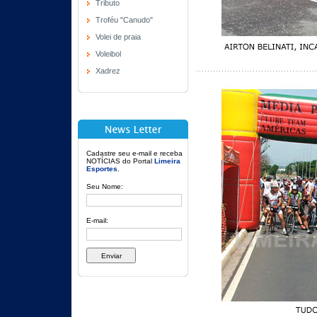
Tributo
Troféu "Canudo"
Volei de praia
Voleibol
Xadrez
Cadastre seu e-mail e receba
NOTÍCIAS do Portal
Limeira
Esportes
.
Seu Nome:
E-mail: