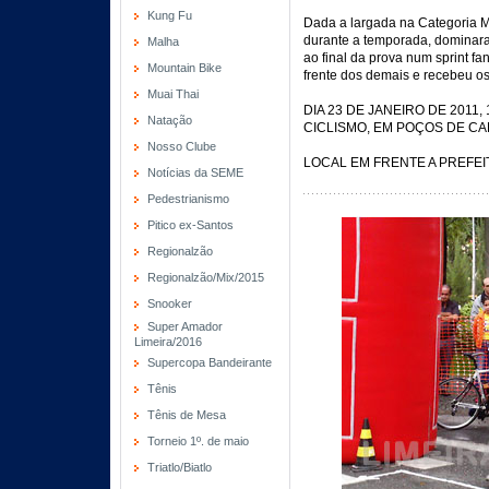
Kung Fu
Dada a largada na Categoria M
durante a temporada, dominaram
Malha
ao final da prova num sprint f
Mountain Bike
frente dos demais e recebeu o
Muai Thai
DIA 23 DE JANEIRO DE 2011,
Natação
CICLISMO, EM POÇOS DE CAL
Nosso Clube
LOCAL EM FRENTE A PREFEI
Notícias da SEME
Pedestrianismo
Pitico ex-Santos
Regionalzão
Regionalzão/Mix/2015
Snooker
Super Amador
Limeira/2016
Supercopa Bandeirante
Tênis
Tênis de Mesa
Torneio 1º. de maio
Triatlo/Biatlo