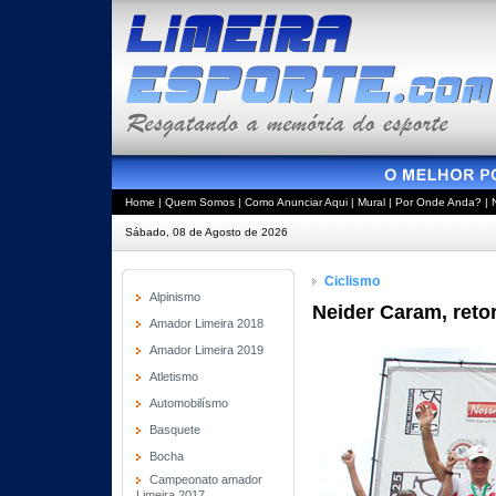
Home
|
Quem Somos
|
Como Anunciar Aqui
|
Mural
|
Por Onde Anda?
|
Sábado, 08 de Agosto de 2026
Ciclismo
Alpinismo
Neider Caram, reto
Amador Limeira 2018
Amador Limeira 2019
Atletismo
Automobilísmo
Basquete
Bocha
Campeonato amador
Limeira 2017