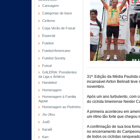
Canoagem
Categorias de base
Ciclismo
Copa Verão de Futsal
Especial
Futebol
Futebol Americano
Futebol Society
Futsal
GALERIA: Presidentes
31ª. Edição da Média Paulista 
da Liga e Árbitros
incansável Airton Belinati teve
Handebol
novembro.
Homenagem
Após um ano turbulento, com co
Homenagem à Familia
Aguiar
do ciclista limeirense Neider C
Homenagem ao Pedrinho
A primeira aconteceu em ameri
Jiu-Jitsu
um ritmo tão forte que chegou
Judô
A confirmação de sua boa forma
Karatê
no encerramento do Campeonat
de todos os ciclistas ranquea
Kart