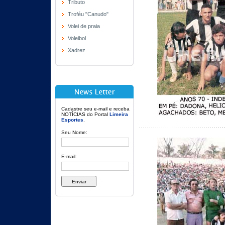
Tributo
Troféu "Canudo"
Volei de praia
Voleibol
Xadrez
Cadastre seu e-mail e receba
NOTÍCIAS do Portal
Limeira
Esportes
.
Seu Nome:
E-mail: