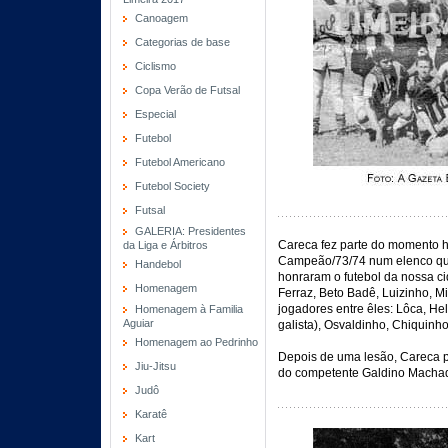
Canoagem
Categorias de base
Ciclismo
Copa Verão de Futsal
Especial
Futebol
Futebol Americano
Futebol Society
Futsal
GALERIA: Presidentes
Careca fez parte do momento h
da Liga e Árbitros
Campeão/73/74 num elenco que
Handebol
honraram o futebol da nossa c
Homenagem
Ferraz, Beto Badê, Luizinho, 
jogadores entre êles: Lôca, Hel
Homenagem à Familia
Aguiar
galista), Osvaldinho, Chiquinho
Homenagem ao Pedrinho
Depois de uma lesão, Careca p
Jiu-Jitsu
do competente Galdino Macha
Judô
Karatê
Kart