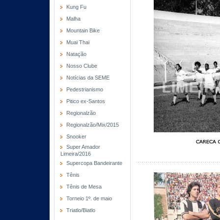
Kung Fu
Malha
Mountain Bike
Muai Thai
Natação
Nosso Clube
Notícias da SEME
Pedestrianismo
Pitico ex-Santos
Regionalzão
Regionalzão/Mix/2015
Snooker
Super Amador
Limeira/2016
Supercopa Bandeirante
Tênis
Tênis de Mesa
Torneio 1º. de maio
Triatlo/Biatlo