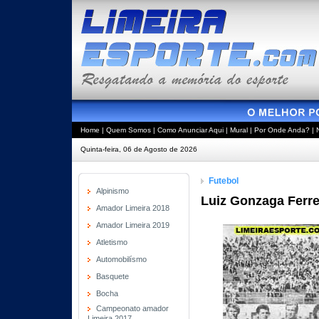
Home
|
Quem Somos
|
Como Anunciar Aqui
|
Mural
|
Por Onde Anda?
|
Quinta-feira, 06 de Agosto de 2026
Futebol
Alpinismo
Luiz Gonzaga Ferrei
Amador Limeira 2018
Amador Limeira 2019
Atletismo
Automobilísmo
Basquete
Bocha
Campeonato amador
Limeira 2017