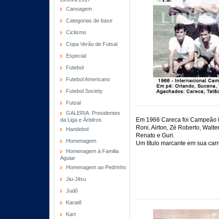
Canoagem
Categorias de base
Ciclismo
Copa Verão de Futsal
Especial
Futebol
Futebol Americano
Futebol Society
Futsal
GALERIA: Presidentes
Em 1966 Careca foi Campeão Pa
da Liga e Árbitros
Roni, Airton, Zé Roberto, Walt
Handebol
Renato e Guri.
Homenagem
Um título marcante em sua carr
Homenagem à Familia
Aguiar
Homenagem ao Pedrinho
Jiu-Jitsu
Judô
Karatê
Kart