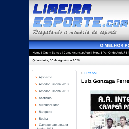
Home
|
Quem Somos
|
Como Anunciar Aqui
|
Mural
|
Por Onde Anda?
|
Quinta-feira, 06 de Agosto de 2026
Futebol
Alpinismo
Luiz Gonzaga Ferrei
Amador Limeira 2018
Amador Limeira 2019
Atletismo
Automobilísmo
Basquete
Bocha
Campeonato amador
Limeira 2017