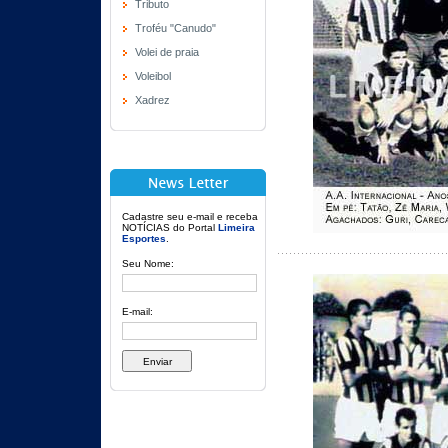
Tributo
Troféu "Canudo"
Volei de praia
Voleibol
Xadrez
Cadastre seu e-mail e receba
NOTÍCIAS do Portal
Limeira
Esportes
.
Seu Nome:
E-mail: