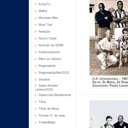
Kung Fu
Malha
Mountain Bike
Muai Thai
Natação
Nosso Clube
Notícias da SEME
Pedestrianismo
Pitico ex-Santos
Regionalzão
Regionalzão/Mix/2015
Snooker
Super Amador
Limeira/2016
Supercopa Bandeirante
Tênis
Tênis de Mesa
Torneio 1º. de maio
Triatlo/Biatlo