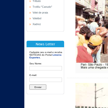
Tributo
Troféu "Canudo"
Volei de praia
Voleibol
Xadrez
Cadastre seu e-mail e receba
NOTÍCIAS do Portal
Limeira
Esportes
.
Seu Nome:
E-mail: