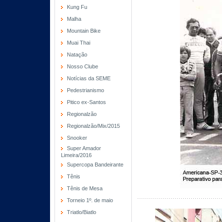
Kung Fu
Malha
Mountain Bike
Muai Thai
Natação
Nosso Clube
Notícias da SEME
Pedestrianismo
Pitico ex-Santos
Regionalzão
Regionalzão/Mix/2015
Snooker
Super Amador
Limeira/2016
Supercopa Bandeirante
Tênis
Tênis de Mesa
Torneio 1º. de maio
Triatlo/Biatlo