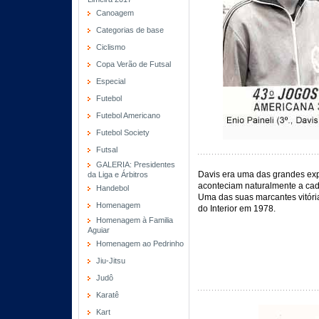
Canoagem
Categorias de base
Ciclismo
Copa Verão de Futsal
Especial
Futebol
Futebol Americano
Futebol Society
Futsal
GALERIA: Presidentes
Davis era uma das grandes exp
da Liga e Árbitros
aconteciam naturalmente a cad
Handebol
Uma das suas marcantes vitóri
Homenagem
do Interior em 1978.
Homenagem à Familia
Aguiar
Homenagem ao Pedrinho
Jiu-Jitsu
Judô
Karatê
Kart