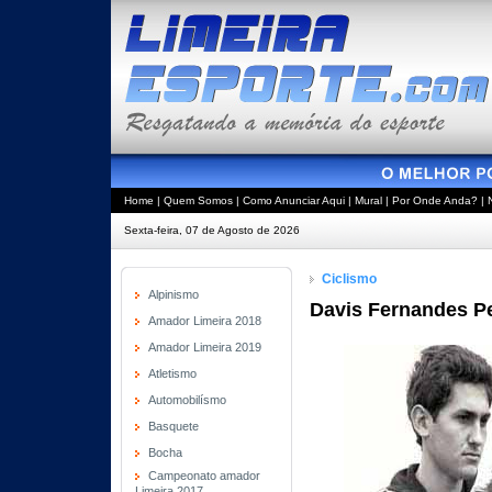
Home
|
Quem Somos
|
Como Anunciar Aqui
|
Mural
|
Por Onde Anda?
|
Sexta-feira, 07 de Agosto de 2026
Ciclismo
Alpinismo
Davis Fernandes Pe
Amador Limeira 2018
Amador Limeira 2019
Atletismo
Automobilísmo
Basquete
Bocha
Campeonato amador
Limeira 2017