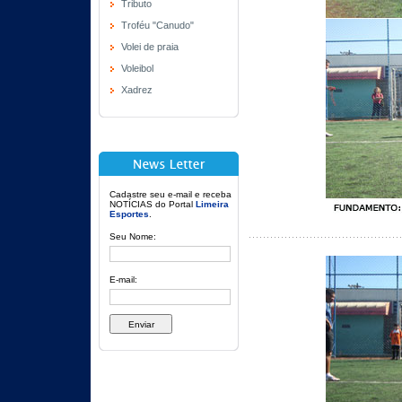
Tributo
Troféu "Canudo"
Volei de praia
Voleibol
Xadrez
Cadastre seu e-mail e receba
NOTÍCIAS do Portal
Limeira
Esportes
.
Seu Nome:
E-mail: