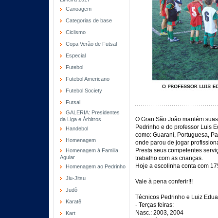
Canoagem
Categorias de base
Ciclismo
Copa Verão de Futsal
Especial
Futebol
Futebol Americano
Futebol Society
Futsal
GALERIA: Presidentes
O Gran São João mantém suas 
da Liga e Árbitros
Pedrinho e do professor Luis 
Handebol
como: Guarani, Portuguesa, Pa
Homenagem
onde parou de jogar profissio
Presta seus competentes servi
Homenagem à Familia
Aguiar
trabalho com as crianças.
Hoje a escolinha conta com 17
Homenagem ao Pedrinho
Jiu-Jitsu
Vale à pena conferir!!!
Judô
Técnicos Pedrinho e Luiz Edua
Karatê
- Terças feiras:
Nasc.: 2003, 2004
Kart