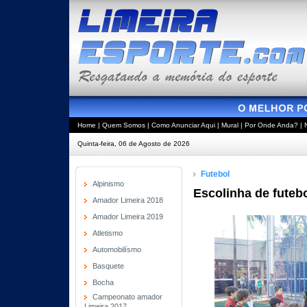
Home
|
Quem Somos
|
Como Anunciar Aqui
|
Mural
|
Por Onde Anda?
|
Quinta-feira, 06 de Agosto de 2026
Futebol
Alpinismo
Escolinha de futeb
Amador Limeira 2018
Amador Limeira 2019
Atletismo
Automobilísmo
Basquete
Bocha
Campeonato amador
Limeira 2017