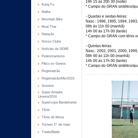
19h 15 às 20h 30 (noite)
Kung Fu
* Campo do GRAN sintético/qua
Malha
- Quartas e sextas-feiras:
Mountain Bike
Nasc.: 1996, 1995, 1994, 1993
08h às 11h 00 (manhã)
Muai Thai
14h 00 às 17h 00 (tarde)
Natação
* Campo do GRAN com tênis ou
Nosso Clube
- Quintas-feiras:
Notícias da SEME
Nasc.: 2002, 2001, 2000, 1999
08h 00 às 11h 00 (manhã)
Pedestrianismo
14h 00 às 17h 00 (tarde)
Pitico ex-Santos
* Campo do GRAN sintético/qua
Regionalzão
Regionalzão/Mix/2015
Snooker
Super Amador
Limeira/2016
Supercopa Bandeirante
Tênis
Tênis de Mesa
Torneio 1º. de maio
Triatlo/Biatlo