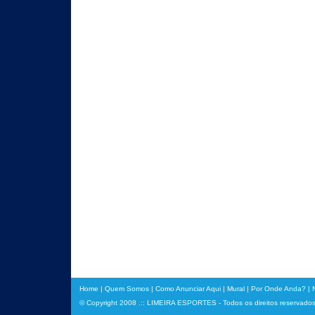
Home
|
Quem Somos
|
Como Anunciar Aqui
|
Mural
|
Por Onde Anda?
|
© Copyright 2008 .:: LIMEIRA ESPORTES - Todos os direitos reservado