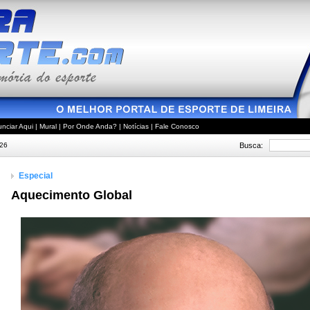
nciar Aqui
|
Mural
|
Por Onde Anda?
|
Notícias
|
Fale Conosco
Busca:
026
Especial
Aquecimento Global