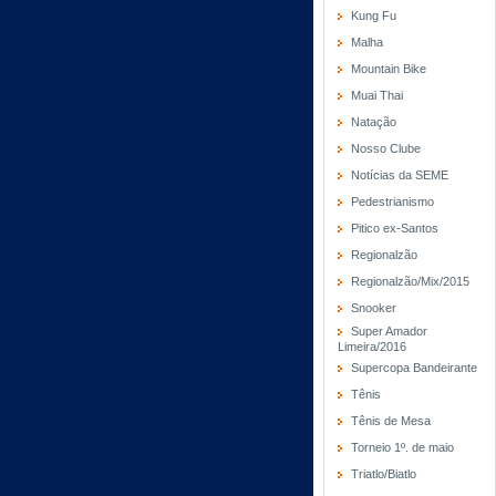
Kung Fu
Malha
Mountain Bike
Muai Thai
Natação
Nosso Clube
Notícias da SEME
Pedestrianismo
Pitico ex-Santos
Regionalzão
Regionalzão/Mix/2015
Snooker
Super Amador
Limeira/2016
Supercopa Bandeirante
Tênis
Tênis de Mesa
Torneio 1º. de maio
Triatlo/Biatlo