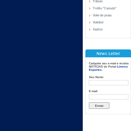
Tributo
Troféu "Canudo"
Volei de praia
Voleibol
Xadrez
Cadastre seu e-mail e receba
NOTÍCIAS do Portal
Limeira
Esportes
.
Seu Nome:
E-mail: