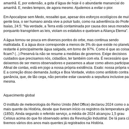
amanhã. E, por extensão, a gota d’água de hoje é o abundante manancial do
amanhã. E, nestes tempos, de agora mesmo. Ajudemos a evitar o pior.
Em Apocalipse sem Medo, ressaltei que, apesar dos esforços ecológicos de mui
gente boa, o ser humano ainda vive a poluir tudo, como na advertência do Profe
Isaías, 24:5: “Na verdade, a Terra está contaminada por causa dos seus morado
porquanto transgridem as leis, violam os estatutos e quebram a Aliança Eterna”.
A água tornou-se pouca em diversos pontos do orbe, mas continua sendo
maltratada. E a água doce corresponde a menos de 3% do que existe no planet
restante é principalmente água salgada, em torno de 97%. Como é que as coisa
ficam? (...) Preservá-la não se resume a medidas de governos. Exige decisivos
cuidados que precisamos nós, cidadãos, ter também com ela. É necessário que
deixemos de ser meros observadores e passemos a atuar como ativos participan
Afinal de contas, está em jogo a nossa própria existência. Exato: nossa própria v
E a correção disso demanda Justiça e Boa Vontade, vistos como antídoto contra
ganância, que, de tão cega, não percebe estar cavando a sepultura inclusive par
mesma.
Aquecimento global
O instituto de meteorologia do Reino Unido (Met Office) declarou 2024 como o 
mais quente da História, desde que tiveram início os registros da temperatura gl
(1850). Ainda segundo o referido serviço, a média de 2024 alcançou 1,5 grau
Celsius acima do que foi observado antes da Revolução Industrial. De lá para c
tivemos vários dos anos mais quentes já registrados na História.