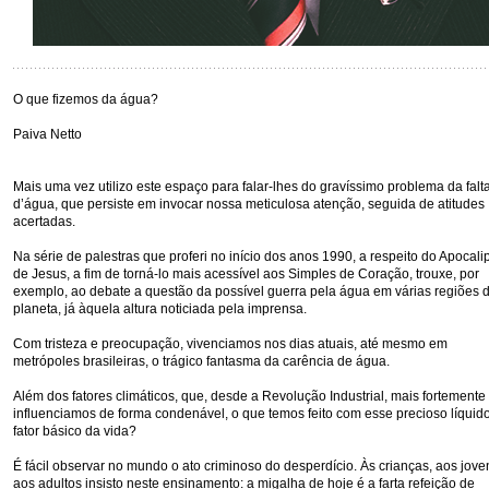
O que fizemos da água?
Paiva Netto
Mais uma vez utilizo este espaço para falar-lhes do gravíssimo problema da falt
d’água, que persiste em invocar nossa meticulosa atenção, seguida de atitudes
acertadas.
Na série de palestras que proferi no início dos anos 1990, a respeito do Apocali
de Jesus, a fim de torná-lo mais acessível aos Simples de Coração, trouxe, por
exemplo, ao debate a questão da possível guerra pela água em várias regiões 
planeta, já àquela altura noticiada pela imprensa.
Com tristeza e preocupação, vivenciamos nos dias atuais, até mesmo em
metrópoles brasileiras, o trágico fantasma da carência de água.
Além dos fatores climáticos, que, desde a Revolução Industrial, mais fortemente
influenciamos de forma condenável, o que temos feito com esse precioso líquido
fator básico da vida?
É fácil observar no mundo o ato criminoso do desperdício. Às crianças, aos jove
aos adultos insisto neste ensinamento: a migalha de hoje é a farta refeição de