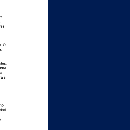
ta
ta
res,
a. O
s
tes.
ida!
 a
a si
ano
obal
á