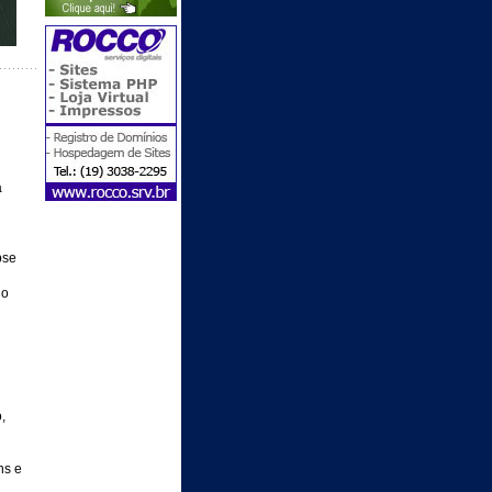
a
pse
do
,
ns e