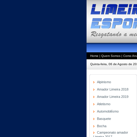
Home
|
Quem Somos
|
Como Anu
Quinta-feira, 06 de Agosto de 2
Alpinismo
Amador Limeira 2018
Amador Limeira 2019
Atletismo
Automobilísmo
Basquete
Bocha
Campeonato amador
Limeira 2017