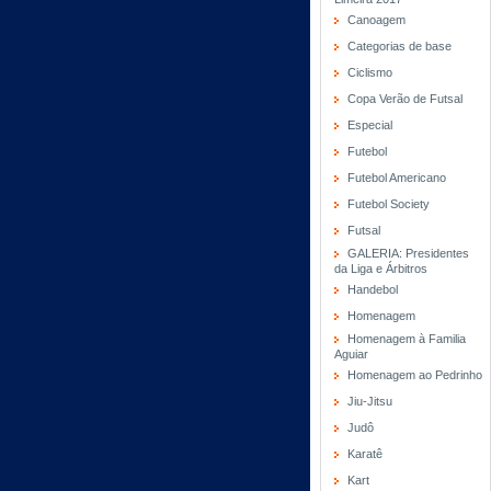
Canoagem
Categorias de base
Ciclismo
Copa Verão de Futsal
Especial
Futebol
Futebol Americano
Futebol Society
Futsal
GALERIA: Presidentes
da Liga e Árbitros
Handebol
Homenagem
Homenagem à Familia
Aguiar
Homenagem ao Pedrinho
Jiu-Jitsu
Judô
Karatê
Kart